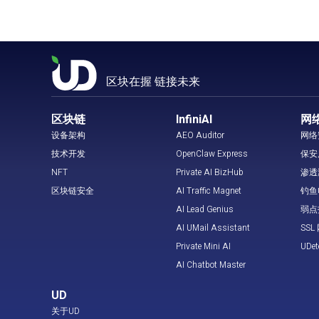
区块在握 链接未来
区块链
InfiniAI
网
设备架构
AEO Auditor
网络
技术开发
OpenClaw Express
保安
NFT
Private AI BizHub
渗透
区块链安全
AI Traffic Magnet
钓鱼
AI Lead Genius
弱点
AI UMail Assistant
SS
Private Mini AI
UDe
AI Chatbot Master
UD
关于UD