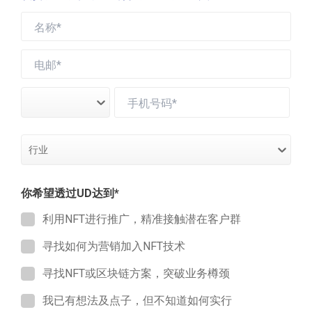
客户不能拒绝接收讯息
以全新Web3方法接触全新客户
自订义受众条件，直接触及潜在客户
传统网络推广
客户可使用软件过滤讯息
以既有方法接触既有客户
只能根据平台的固有受众推广
拥有超过20年经验，UD 是香港领先区块链及网络安全方案供应商，我们的专家
行业
团队提供区块链、NFT、元宇宙及加密货币等咨询服务及一站式解决方案。
UD.hk 网站
你希望透过UD达到*
利用NFT进行推广，精准接触潜在客户群
寻找如何为营销加入NFT技术
寻找NFT或区块链方案，突破业务樽颈
我已有想法及点子，但不知道如何实行