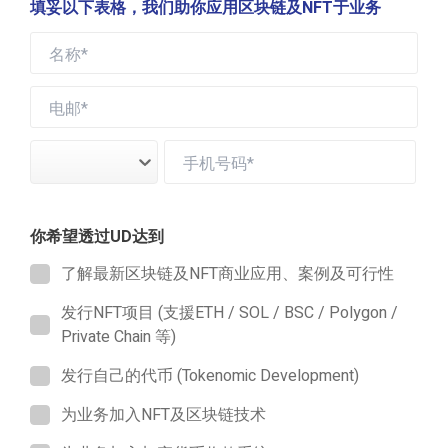
填妥以下表格，我们助你应用区块链及NFT于业务
UD是香港领先区块链方案供应商，我们的区块链和网络安
全专业团队提供多种解决方案，致力助不同的企业通过创
新区块链技术进一步发展业务。从Web2.0向Web3.0的新时
代迈进，踏入区块链、元宇宙及去中心化的世界
我们拥有超过20年经验于区块链及网络管理服务，涵盖云
端、网络及安全、域名及寄存等领域。创办人章涛于2020
年开设YouTube频道【财科暗战】，与观众一同探索有关
区块链及金融科技的一切
UD网站：
https://www.ud.hk/sc
你希望透过UD达到
财科暗战YouTube频道：
https://bit.ly/3dCobAK
了解最新区块链及NFT商业应用、案例及可行性
发行NFT项目 (支援ETH / SOL / BSC / Polygon /
Private Chain 等)
发行自己的代币 (Tokenomic Development)
为业务加入NFT及区块链技术