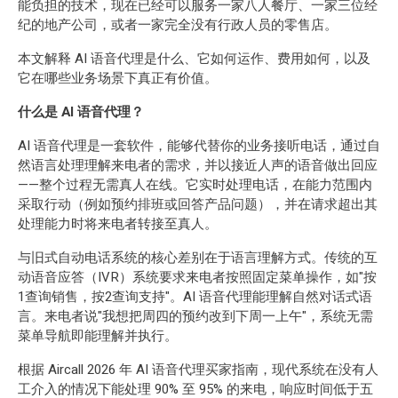
能负担的技术，现在已经可以服务一家八人餐厅、一家三位经
纪的地产公司，或者一家完全没有行政人员的零售店。
本文解释 AI 语音代理是什么、它如何运作、费用如何，以及
它在哪些业务场景下真正有价值。
什么是 AI 语音代理？
AI 语音代理是一套软件，能够代替你的业务接听电话，通过自
然语言处理理解来电者的需求，并以接近人声的语音做出回应
——整个过程无需真人在线。它实时处理电话，在能力范围内
采取行动（例如预约排班或回答产品问题），并在请求超出其
处理能力时将来电者转接至真人。
与旧式自动电话系统的核心差别在于语言理解方式。传统的互
动语音应答（IVR）系统要求来电者按照固定菜单操作，如"按
1查询销售，按2查询支持"。AI 语音代理能理解自然对话式语
言。来电者说"我想把周四的预约改到下周一上午"，系统无需
菜单导航即能理解并执行。
根据 Aircall 2026 年 AI 语音代理买家指南，现代系统在没有人
工介入的情况下能处理 90% 至 95% 的来电，响应时间低于五