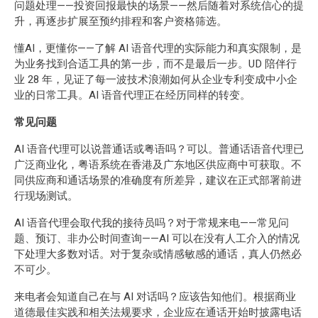
问题处理——投资回报最快的场景——然后随着对系统信心的提
升，再逐步扩展至预约排程和客户资格筛选。
懂AI，更懂你——了解 AI 语音代理的实际能力和真实限制，是
为业务找到合适工具的第一步，而不是最后一步。UD 陪伴行
业 28 年，见证了每一波技术浪潮如何从企业专利变成中小企
业的日常工具。AI 语音代理正在经历同样的转变。
常见问题
AI 语音代理可以说普通话或粤语吗？可以。普通话语音代理已
广泛商业化，粤语系统在香港及广东地区供应商中可获取。不
同供应商和通话场景的准确度有所差异，建议在正式部署前进
行现场测试。
AI 语音代理会取代我的接待员吗？对于常规来电——常见问
题、预订、非办公时间查询——AI 可以在没有人工介入的情况
下处理大多数对话。对于复杂或情感敏感的通话，真人仍然必
不可少。
来电者会知道自己在与 AI 对话吗？应该告知他们。根据商业
道德最佳实践和相关法规要求，企业应在通话开始时披露电话