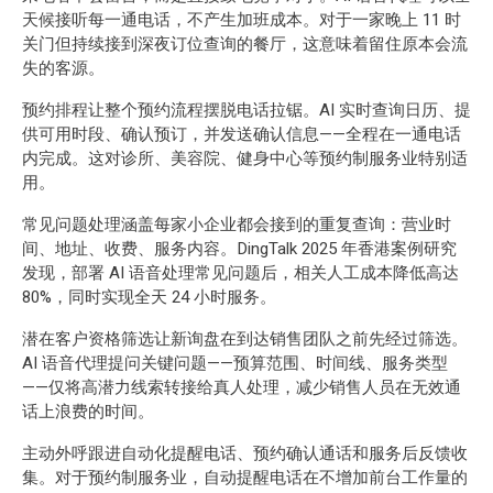
天候接听每一通电话，不产生加班成本。对于一家晚上 11 时
关门但持续接到深夜订位查询的餐厅，这意味着留住原本会流
失的客源。
预约排程让整个预约流程摆脱电话拉锯。AI 实时查询日历、提
供可用时段、确认预订，并发送确认信息——全程在一通电话
内完成。这对诊所、美容院、健身中心等预约制服务业特别适
用。
常见问题处理涵盖每家小企业都会接到的重复查询：营业时
间、地址、收费、服务内容。DingTalk 2025 年香港案例研究
发现，部署 AI 语音处理常见问题后，相关人工成本降低高达
80%，同时实现全天 24 小时服务。
潜在客户资格筛选让新询盘在到达销售团队之前先经过筛选。
AI 语音代理提问关键问题——预算范围、时间线、服务类型
——仅将高潜力线索转接给真人处理，减少销售人员在无效通
话上浪费的时间。
主动外呼跟进自动化提醒电话、预约确认通话和服务后反馈收
集。对于预约制服务业，自动提醒电话在不增加前台工作量的