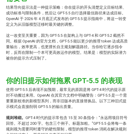
结果导向提示法是一种提示策略：你在提示的开头清楚定义目标结果、
成功标准与限制条件，然后让 GPT-5.5 自行选择最佳路径来达成目标。
OpenAI 于 2026 年 4 月底正式发布的 GPT-5.5 提示指南中，将这一转变
定义为从旧版模型迁移时最关键的调整。
这一改变至关重要，因为 GPT-5.5 在架构上与 GPT-4 和 GPT-5.2 截然不
同。根据 OpenAI 的官方文档，GPT-5.5 能以更少的推理 token 达成高质
量输出，效率更高，也更擅长自主规划解题路径。当你给它逐步指令
时，反而在限制一个本可更高效运作的模型。结果是：模型的实际潜力
被你的提示方式压制了。
你的旧提示如何拖累 GPT-5.5 的表现
使用 GPT-5.5 后表现不如预期，最常见的原因是将 GPT-4 时代的提示原
封不动搬过来用。OpenAI 在其官方文档中明确警告：GPT-5.5 是一个需
要重新校准的新模型系列，而非旧版本的直接替换品。以下三种旧式提
示模式会直接削弱 GPT-5.5 的输出质量。
规则堆砌。
GPT-4 时代的提示常包含 15 至 30 条指令："永远用项目符号
回答。不超过 200 字。包含三个例子。标题加粗。"GPT-5.5 会将每一条
规则视为需要同时遵守的硬性限制，模型的推理 token 消耗在解决规则