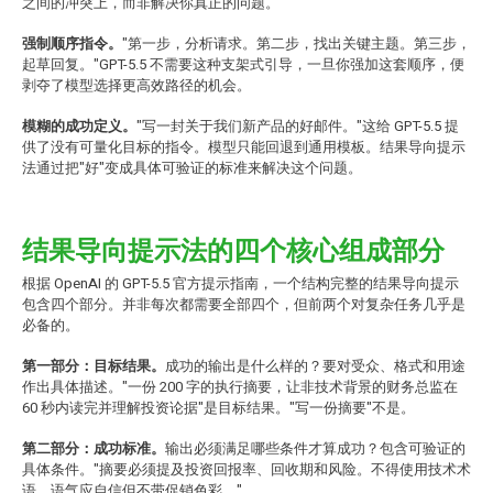
之间的冲突上，而非解决你真正的问题。
强制顺序指令。
"第一步，分析请求。第二步，找出关键主题。第三步，
起草回复。"GPT-5.5 不需要这种支架式引导，一旦你强加这套顺序，便
剥夺了模型选择更高效路径的机会。
模糊的成功定义。
"写一封关于我们新产品的好邮件。"这给 GPT-5.5 提
供了没有可量化目标的指令。模型只能回退到通用模板。结果导向提示
法通过把"好"变成具体可验证的标准来解决这个问题。
结果导向提示法的四个核心组成部分
根据 OpenAI 的 GPT-5.5 官方提示指南，一个结构完整的结果导向提示
包含四个部分。并非每次都需要全部四个，但前两个对复杂任务几乎是
必备的。
第一部分：目标结果。
成功的输出是什么样的？要对受众、格式和用途
作出具体描述。"一份 200 字的执行摘要，让非技术背景的财务总监在
60 秒内读完并理解投资论据"是目标结果。"写一份摘要"不是。
第二部分：成功标准。
输出必须满足哪些条件才算成功？包含可验证的
具体条件。"摘要必须提及投资回报率、回收期和风险。不得使用技术术
语。语气应自信但不带促销色彩。"