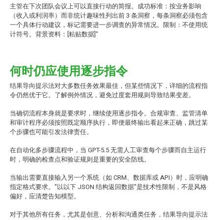
主管在下次团队会议上可以直接行动的简报。成功标准：按业务影响
（收入或利润率）而非统计趣味性列出前 3 条洞察，每条洞察必须包含
一个具体行动建议，标记需要进一步调查的异常情况。限制：不使用统
计符号。背景资料：[粘贴数据]"
何时仍应使用逐步指令
结果导向提示法对大多数任务效果最佳，但某些情况下，详细的流程指
令仍然优于它。了解例外情况，避免过度套用规则导致结果变差。
当确切流程本身就是要求时，继续使用逐步指令。合规审查、监管清单
和审计程序必须按照既定顺序执行，即便最终输出看起来正确，跳过某
个步骤也可能引发法律责任。
在自动化多步骤流程中，当 GPT-5.5 无需人工审查每个步骤而自主运行
时，明确的检查点和验证规则是重要的安全防线。
当输出需要直接输入另一个系统（如 CRM、数据库或 API）时，应明确
指定格式要求。"以以下 JSON 结构返回数据"是技术性限制，不是风格
偏好，应清楚告知模型。
对于其他所有任务，尤其是创意、分析和沟通类任务，结果导向提示法