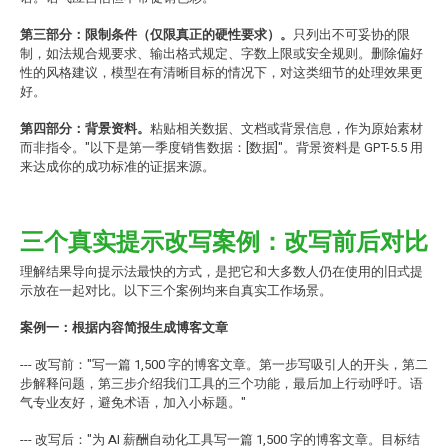
第三部分：限制条件（仅限真正的硬性要求）。
只列出不可妥协的限
制，如法规合规要求、输出格式规定、字数上限或安全规则。删除偏好
性的风格建议，模型在有清晰目标的情况下，对这类细节的处理效果更
好。
第四部分：背景资料。
粘贴相关数据、文档或背景信息，作为原始素材
而非指令。"以下是第一季度销售数据：[数据]"。背景资料是 GPT-5.5 用
来达成你的成功标准的证据来源。
三个真实提示改写案例：改写前后对比
理解结果导向提示法最快的方式，是把它和大多数人仍在使用的旧式提
示放在一起对比。以下三个案例均来自真实工作场景。
案例一：根据内容简报生成博客文章
--- 改写前："写一篇 1,500 字的博客文章。第一步写吸引人的开头，第二
步解释问题，第三步介绍我们工具的三个功能，最后加上行动呼吁。语
气专业友好，避免术语，加入小标题。"
--- 改写后："为 AI 薪酬自动化工具写一篇 1,500 字的博客文章。目标结