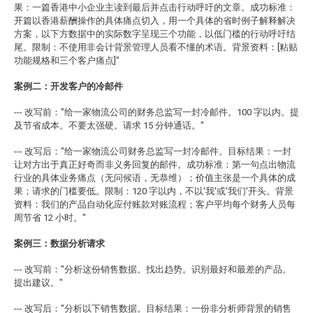
果：一篇香港中小企业主读到最后并点击行动呼吁的文章。成功标准：
开篇以香港薪酬操作的具体痛点切入，用一个具体的省时例子解释解决
方案，以下方数据中的实际数字呈现三个功能，以低门槛的行动呼吁结
尾。限制：不使用非会计背景管理人员看不懂的术语。背景资料：[粘贴
功能规格和三个客户痛点]"
案例二：开发客户的冷邮件
--- 改写前："给一家物流公司的财务总监写一封冷邮件。100 字以内。提
及节省成本。不要太强硬。请求 15 分钟通话。"
--- 改写后："给一家物流公司财务总监写一封冷邮件。目标结果：一封
让对方出于真正好奇而非义务回复的邮件。成功标准：第一句点出物流
行业的具体业务痛点（无问候语，无恭维）；价值主张是一个具体的成
果；请求的门槛要低。限制：120 字以内，不以'我'或'我们'开头。背景
资料：我们的产品自动化应付账款对账流程；客户平均每个财务人员每
周节省 12 小时。"
案例三：数据分析请求
--- 改写前："分析这份销售数据。找出趋势。识别最好和最差的产品。
提出建议。"
--- 改写后："分析以下销售数据。目标结果：一份非分析师背景的销售