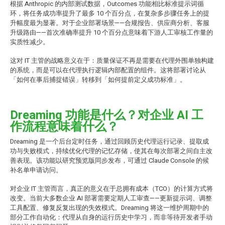
根据 Anthropic 的内部测试数据，Outcomes 功能相比标准提示词循
环，将任务成功率提升了最多 10 个百分点，在复杂多步骤任务上的提
升幅度最为显著。对于企业部署场景——合规报告、供应商分析、客服
升级路由——首次准确率提升 10 个百分点意味着下游人工审核工作量的
实质性减少。
这对 IT 主管的战略意义在于：质量保证不再是需要在代理外围单独构建
的系统，而是可以在代理执行逻辑内部配置的组件。这将部署讨论从
「如何在事后捕捉错误」转移到「如何提前定义成功标准」。
Dreaming 功能是什么？对企业 AI 工
作流程意味着什么？
Dreaming 是一个后台定时任务，通过回顾历史代理运行记录、提取成
功与失败模式，持续优化代理的记忆存储，使其在每次部署之间自主改
善表现。该功能以研究预览版同步发布，可通过 Claude Console 的候
补名单申请访问。
对企业 IT 主管而言，真正的意义在于总拥有成本（TCO）的计算方式将
改变。当前大多数企业 AI 部署需要定期人工审查——更新提示词、调整
工具配置、修复反复出现的失效模式。Dreaming 将这一维护周期中的
部分工作自动化：代理从自身的运行历史中学习，而非等待开发者手动