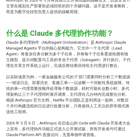
Anthropic 在 2026 年 5 月将其推出公开测试版的战略意义，以及企业 IT
主管在规划生产部署前必须回答的四个关键问题。这不是开发者教程，
而是为数字化转型负责人提供的战略简报。
什么是 Claude 多代理协作功能？
Claude 多代理协作（Multiagent Orchestration）是 Anthropic Claude
Managed Agents 平台的核心架构能力。它允许一个主代理（Lead
Agent）将复杂任务分解为多个子任务，并将每个子任务委派给拥有独
立模型、提示词配置与工具的专业子代理（Subagent）并行执行。子代
理在共享文件系统上运行，完成后将结果回传给主代理进行整合。
以实际场景为例：一家金融服务公司的 IT 部门需要同时分析三个数据源
——错误日志、部署历史、客服工单——以诊断一个间歇性系统故障。传
统的单一代理需要按顺序处理每个数据源，耗时可能长达数小时。多代
理架构让三个子代理同时展开调查，主代理在几分钟内完成整合分析。
根据 Anthropic 官方文档，Netflix 平台团队正是利用这一架构，对数百
个并行构建流程的日志进行批量分析，只将值得人工关注的异常模式推
送给工程师。
2026 年 5 月 6 日，Anthropic 在旧金山的 Code with Claude 开发者大会
上宣布，多代理协作功能正式进入公开测试版，所有开发者均可通过
Claude Platform API 直接访问，无需单独申请资格。