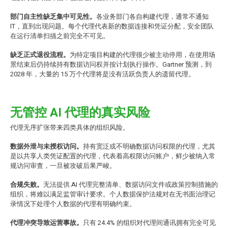
部门自主性缺乏集中可见性。
各业务部门各自构建代理，通常不通知
IT，直到出现问题。每个代理代表新的数据连接和凭证分配，安全团队
在运行清单扫描之前完全不可见。
缺乏正式退役流程。
为特定项目构建的代理很少被主动停用，在使用场
景结束后仍持续持有数据访问权并按计划执行操作。Gartner 预测，到
2028 年，大量的 15 万个代理将是没有活跃负责人的遗留代理。
无管控 AI 代理的真实风险
代理无序扩张带来四类具体的组织风险。
数据外泄与未授权访问。
持有宽泛或不明确数据访问权限的代理，尤其
是以共享人类凭证配置的代理，代表着高权限访问账户，鲜少被纳入常
规访问审查，一旦被攻破后果严峻。
合规失败。
无法提供 AI 代理完整清单、数据访问文件或政策控制措施的
组织，将难以满足监管审计要求。个人数据保护法规对在无书面治理记
录情况下处理个人数据的代理有明确约束。
代理冲突导致运营事故。
只有 24.4% 的组织对代理间通讯拥有完全可见