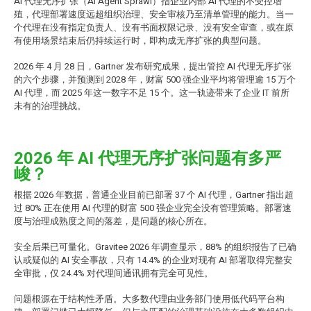
AI 代理无序扩张（AI Agent Sprawl）指企业内部 AI 代理的不受控增
殖，代理部署速度远超组织治理、安全审核乃至清单管理的能力。当一
个代理在没有指定负责人、没有书面权限记录、没有安全审查，或在原
有使用场景结束后仍持续运行时，即构成无序扩张的典型问题。
2026 年 4 月 28 日，Gartner 发布研究成果，提出管控 AI 代理无序扩张
的六个步骤，并预测到 2028 年，财富 500 强企业平均将管理逾 15 万个
AI 代理，而 2025 年这一数字不足 15 个。这一轨迹带来了企业 IT 前所
未有的治理挑战。
2026 年 AI 代理无序扩张问题有多严
峻？
根据 2026 年数据，普通企业目前已部署 37 个 AI 代理，Gartner 指出超
过 80% 正在使用 AI 代理的财富 500 强企业完全没有管理策略。部署速
度与治理成熟度之间的落差，是问题的核心所在。
安全后果已可量化。Gravitee 2026 年调查显示，88% 的组织报告了已确
认或疑似的 AI 安全事故，只有 14.4% 的企业对现有 AI 部署取得完整安
全审批，仅 24.4% 对代理间通讯拥有完全可见性。
问题根源在于结构性矛盾。大多数代理由业务部门使用低代码平台构