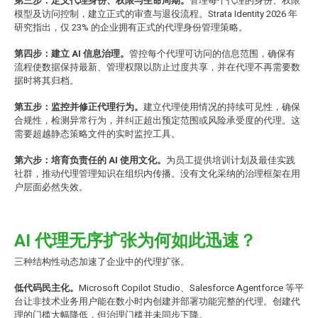
第三步：定义代理身份、权限与生命周期。
管理每个代理的身份、权限
模型及访问控制，建立正式的审查与退役流程。Strata Identity 2026 年
研究指出，仅 23% 的企业拥有正式的代理身份管理策略。
第四步：建立 AI 信息治理。
管控每个代理可访问的信息范围，确保有
流程使数据保持最新、管理权限以防止过度共享，并在代理不再需要数
据时将其归档。
第五步：监控并修正代理行为。
建立代理使用情况的持续可见性，确保
合规性，检测异常行为，并纠正超出预定范围或风险承受度的代理。这
需要超越静态策略文件的实时监控工具。
第六步：培育负责任的 AI 使用文化。
为员工提供培训计划及最佳实践
社群，推动代理管理知识在组织内传播。没有文化采纳的治理框架在用
户层面必然失效。
AI 代理无序扩张为何如此迅速？
三种结构性动态加速了企业中的代理扩张。
低代码民主化。
Microsoft Copilot Studio、Salesforce Agentforce 等平
台让非技术业务用户能在数小时内创建并部署功能完整的代理。创建代
理的门槛大幅降低，但治理门槛并未同步下降。