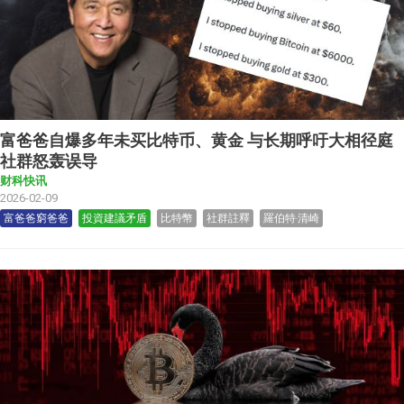
富爸爸自爆多年未买比特币、黄金 与长期呼吁大相径庭
社群怒轰误导
财科快讯
2026-02-09
富爸爸窮爸爸
投資建議矛盾
比特幣
社群註釋
羅伯特‧清崎