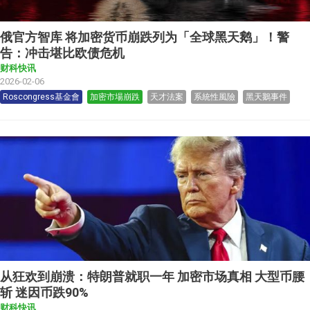
俄官方智库 将加密货币崩跌列为「全球黑天鹅」！警
告：冲击堪比欧债危机
财科快讯
2026-02-06
Roscongress基金會
加密市場崩跌
天才法案
系統性風險
黑天鵝事件
从狂欢到崩溃：特朗普就职一年 加密市场真相 大型币腰
斩 迷因币跌90%
财科快讯