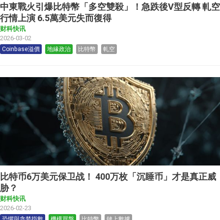
中東戰火引爆比特幣「多空雙殺」！急跌後V型反轉 軋空
行情上演 6.5萬美元失而復得
财科快讯
2026-03-02
Coinbase溢價
地緣政治
比特幣
軋空
比特币6万美元保卫战！ 400万枚「沉睡币」才是真正威
胁？
财科快讯
2026-02-23
恐懼與貪婪指數
機構買盤
比特幣
鏈上數據