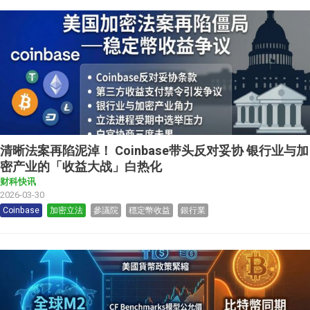
清晰法案再陷泥淖！ Coinbase带头反对妥协 银行业与加
密产业的「收益大战」白热化
财科快讯
2026-03-30
Coinbase
加密立法
參議院
穩定幣收益
銀行業