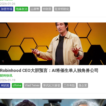
2026-01-26
加密市場
地緣政治
山寨幣
特朗普
監管明朗化
Robinhood CEO大胆预言：AI将催生单人独角兽公司
财科快讯
2026-01-19
AI賦能
cftime
Vlad Tenev
寒武紀大爆發
工作奇點
微企業