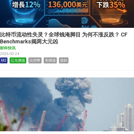
比特币流动性失灵？全球钱淹脚目 为何不涨反跌？ CF
Benchmarks揭两大元凶
财科快讯
2026-03-24
M2
公允價值
比特幣
美聯儲
脫鉤