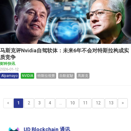
马斯克评Nvidia自驾软体：未来6年不会对特斯拉构成实
质竞争
财科快讯
2026-01-12
Alpamayo
NVIDIA
特斯拉視覺
自動駕駛
馬斯克
<
1
2
3
4
...
10
11
12
13
>
UD Blockchain 通讯