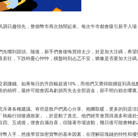
民調日趨領先，整個幣市再次熱鬧起來。每次牛市都會吸引新手入場
們先嚐到甜頭。隨後，新手們會後悔買得太少，於是加大注碼，希望
喜若狂，下跌時憂心忡忡，橫盤時則忐忑不安，猶豫是否要加大注碼
交易賺錢。如果每日的升跌幅超過10%，而他們又覺得能捕捉到高低
倍的槓桿，最終可能會因為虧損而失去全部資金，卻不明白錯在哪裏
充斥著各種建議。有些是散戶們真心分享、抱團取暖，更多的則是項
「執輸行頭慘過敗家」，於是動了貪念。他們經常會買得過多和過於
取四、五成後，便會自滿自喜，但隨著市場波動，幾日後可能會轉虧
特幣入手，然後學習加密貨幣的基本因素，在理解區塊鏈的特性和優