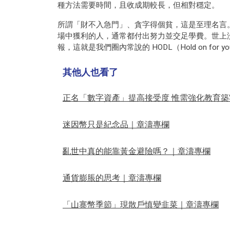
種方法需要時間，且收成期較長，但相對穩定。
所謂「財不入急門」、貪字得個貧，這是至理名言
場中獲利的人，通常都付出努力並交足學費。世上
報，這就是我們圈內常說的 HODL（Hold on for yo
其他人也看了
正名「數字資產」提高接受度 惟需強化教育
迷因幣只是紀念品｜章濤專欄
亂世中真的能靠黃金避險嗎？｜章濤專欄
通貨膨脹的思考｜章濤專欄
「山寨幣季節」現散戶慎變韭菜｜章濤專欄