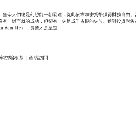
。無奈人們總是幻想能一朝發達，從此依靠加密貨幣獲得財務自由。
沒有一蹴而就的成功，但卻有一失足成千古恨的失敗。選對投資對象
ur dear life），長揸才是皇道。
築牢防騙根基｜章濤訪問