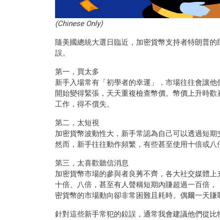
(Chinese Only)
隨美國總統大選日臨近，加密貨幣支持者特朗普的
誤。
第一，買太多
新手入場常有「初學者的幸運」，市場往往會讓他
開始變得緊張，天天重複檢查幣價。幣價上升時歡
工作，得不償失。
第二，太短視
加密貨幣波動性大，新手常認為自己可以透過短期
然而，新手往往動作頻繁，有些甚至使用十倍或八
第三，太喜歡聽信消息
加密貨幣市場的參與者良莠不齊，各大社交媒體上
十倍、八倍，甚至有人聲稱短期內賺超過一百倍，
密貨幣的市場動向卻非常困難且耗時。偶爾一天賺
針對這些新手常犯的鉝誤，通常我會建議他們從比