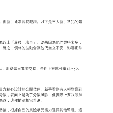
，但新手通常容易犯錯。以下是三大新手常犯的錯
能趕上「最後一班車」。結果因為他們買得太多，
。總之，價格的波動會讓他們坐立不安，影響正常
點，那麼每日進出交易，長期下來就可賺到不少。
。
目方精心設計的公關伎倆。新手看到有人輕鬆賺到
分散，表面上是為了分散風險，但實際上要跟蹤加
為盈，這種情況相當普遍。
勢後，根據自己的風險承受能力選擇其他幣種。這