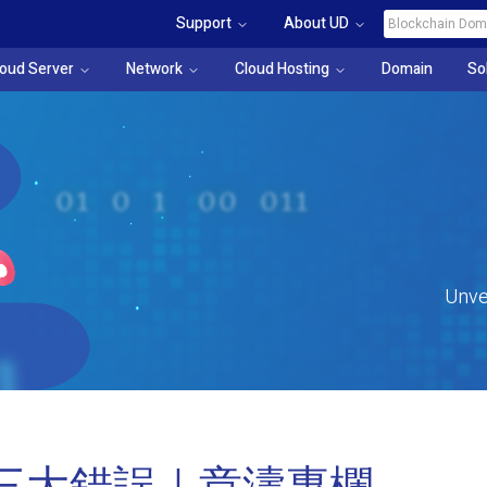
Support
About UD
loud Server
Network
Cloud Hosting
Domain
So
Unve