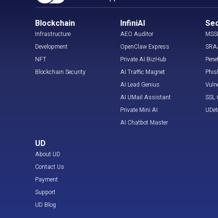
Blockchain
InfiniAI
Sec
Infrastructure
AEO Auditor
MSS
Development
OpenClaw Express
SRA
NFT
Private AI BizHub
Pene
Blockchain Security
AI Traffic Magnet
Phis
AI Lead Genius
Vuln
AI UMail Assistant
SSL C
Private Mini AI
UDet
AI Chatbot Master
UD
About UD
Contact Us
Payment
Support
UD Blog