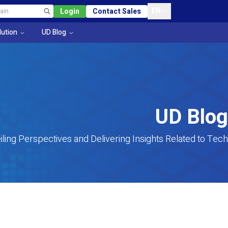
EN
Login
Contact Sales
lution
UD Blog
UD Blog
iling Perspectives and Delivering Insights Related to Tech