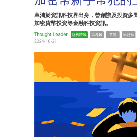
加密幣新手常犯的
章濤於資訊科技界出身，曾創辦及投資多間初
加密貨幣投資等金融科技資訊。
Thought Leader
財科暗戰
區塊鏈
章濤
比特幣
2024-10-31