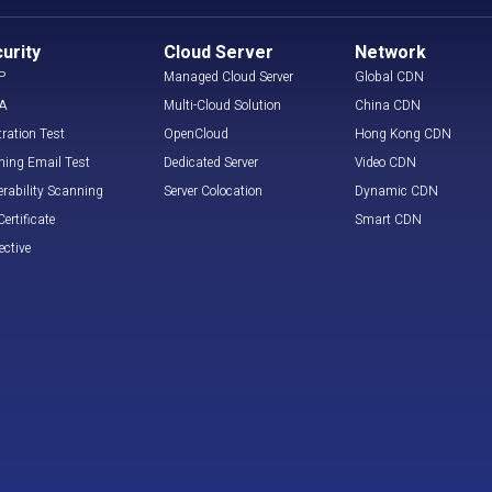
urity
Cloud Server
Network
P
Managed Cloud Server
Global CDN
A
Multi-Cloud Solution
China CDN
tration Test
OpenCloud
Hong Kong CDN
hing Email Test
Dedicated Server
Video CDN
erability Scanning
Server Colocation
Dynamic CDN
ertificate
Smart CDN
ective