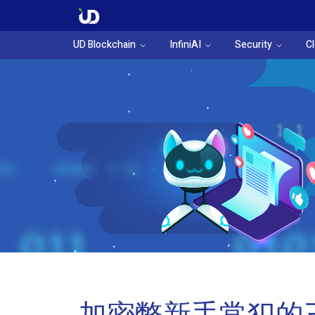
UD Blockchain
InfiniAI
Security
C